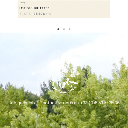
LOTS
LOT DE 5 RILLETTES
32,00
€
25,60
€
TTC
Une question ? Contactez-nous au +33 (0)5 53 51 25 06