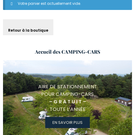
Votre panier est actuellement vide.
Retour à la boutique
Accueil des
CAMPING-CARS
AIRE DE STATIONNEMENT
POUR CAMPING-CARS
– G R A T U I T –
TOUTE L’ANNÉE
EN SAVOIR PLUS