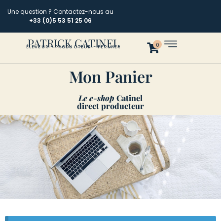
Une question ? Contactez-nous au
+33 (0)5 53 51 25 06
PATRICK CATINEL
0
ÉLEVEUR - PRODUCTEUR - FERMIER
Mon Panier
Le e-shop
Catinel
direct producteur