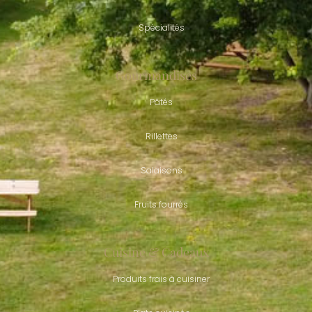
Spécialités
Gourmandises
Pâtés
Rillettes
Salaisons
Fruits fourrés
Cuisine & Cadeaux
Produits frais à cuisiner