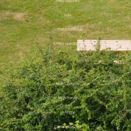
Plats cuisinés
Lots
Coffrets cadeaux
Offres spéciales
Contact
Mon Compte
Mon Panier
La Ferme
Camping-Cars