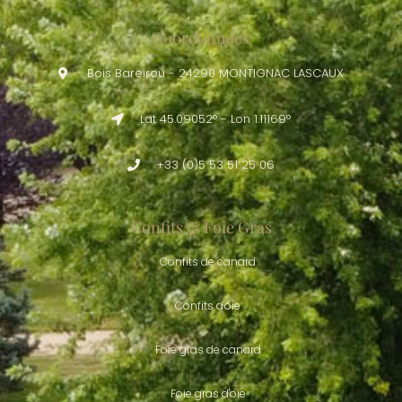
Coordonnées
Bois Bareirou - 24290 MONTIGNAC LASCAUX
Lat 45.09052° - Lon 1.11169°
+33 (0)5 53 51 25 06
Confits & Foie Gras
Confits de canard
Confits d'oie
Foie gras de canard
Foie gras d'oie