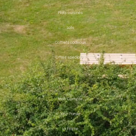
Plats cuisinés
Lots
Coffrets cadeaux
Offres spéciales
Contact
Mon Compte
Mon Panier
La Ferme