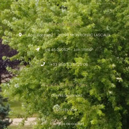
Coordonnées
Bois Bareirou - 24290 MONTIGNAC LASCAUX
Lat 45.09052° - Lon 1.11169°
+33 (0)5 53 51 25 06
Confits & Foie Gras
Confits de canard
Confits d'oie
Foie gras de canard