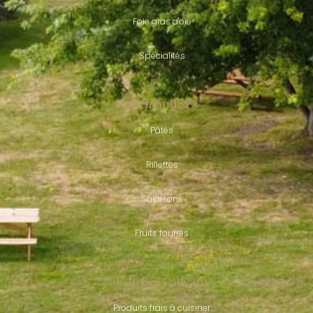
Foie gras d'oie
Spécialités
Gourmandises
Pâtés
Rillettes
Salaisons
Fruits fourrés
Cuisine & Cadeaux
Produits frais à cuisiner