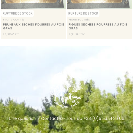
RUPTURE DE STOCK
RUPTURE DE STOCK
FRUITS FOURRÉS
FRUITS FOURRÉS
PRUNEAUX SECHES FOURRES AU FOIE
FIGUES SECHEES FOURREES AU FOIE
GRAS
GRAS
17,00
€
17,00
€
TTC
TTC
Une question ? Contactez-nous au +33 (0)5 53 51 25 06