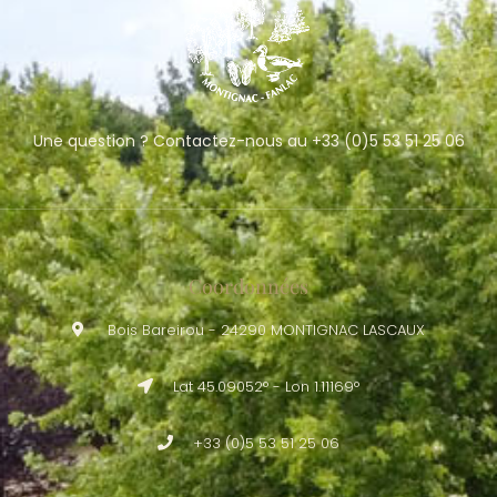
Une question ? Contactez-nous au +33 (0)5 53 51 25 06
Coordonnées
Bois Bareirou - 24290 MONTIGNAC LASCAUX
Lat 45.09052° - Lon 1.11169°
+33 (0)5 53 51 25 06