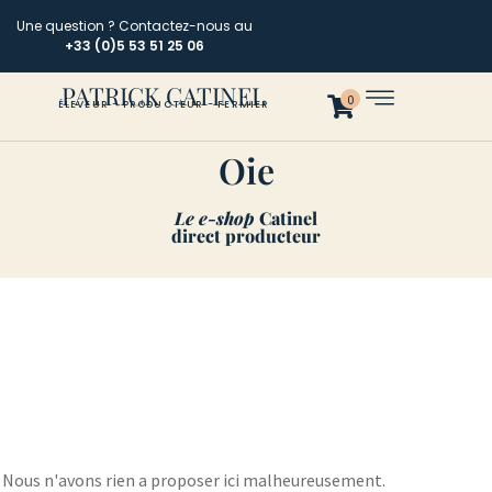
Une question ? Contactez-nous au
+33 (0)5 53 51 25 06
PATRICK CATINEL
0
ÉLEVEUR - PRODUCTEUR - FERMIER
Oie
Le e-shop
Catinel
direct producteur
Nous n'avons rien a proposer ici malheureusement.