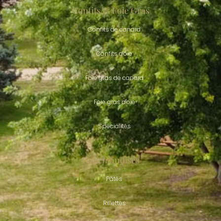
Confits & Foie Gras
Confits de canard
Confits d'oie
Foie gras de canard
Foie gras d'oie
Spécialités
Gourmandises
Pâtés
Rillettes