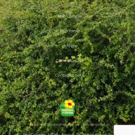
Contact
Mon Compte
Mon Panier
La Ferme
Camping-Cars
Contactez-nous
Mentions légales
Politique de confidentialité
Une Création ALIOKI - Agence De Communication