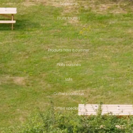
Salaisons
Fruits fourrés
Cuisine & Cadeaux
Produits frais à cuisiner
Plats cuisinés
Lots
Coffrets cadeaux
Offres spéciales