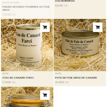
LOU BAREIROU
FRUITS FOURRÉS
8,50
€
TTC
FIGUES SECHEES FOURREES AU FOIE
GRAS
17,00
€
TTC
PÂTÉS
PÂTÉS
COU DE CANARD FARCI
PATE DE FOIE GRAS DE CANARD
17,40
€
16,40
€
TTC
TTC