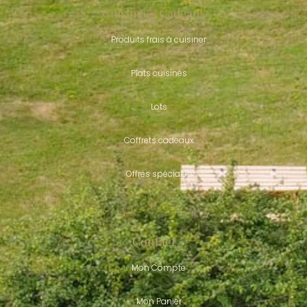
Cuisine & Cadeaux
Produits frais à cuisiner
Plats cuisinés
Lots
Coffrets cadeaux
Offres spéciales
Contact
Mon Compte
Mon Panier