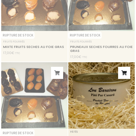
RUPTURE DE STOCK
RUPTURE DE STOCK
FRUITS FOURRÉS
FRUITS FOURRÉS
MIXTE FRUITS SECHES AU FOIE GRAS
PRUNEAUX SECHES FOURRES AU FOIE
GRAS
17,00
€
TTC
17,00
€
TTC
PÂTÉS
RUPTURE DE STOCK