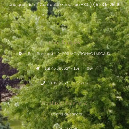
Une question ? Contactez-nous au +33 (0)5 53 51 25 06
Coordonnées
Bois Bareirou - 24290 MONTIGNAC LASCAUX
Lat 45.09052° - Lon 1.11169°
+33 (0)5 53 51 25 06
Confits & Foie Gras
Confits de canard
Confits d'oie