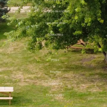
Foie gras de canard
Foie gras d'oie
Spécialités
Gourmandises
Pâtés
Rillettes
Salaisons
Fruits fourrés