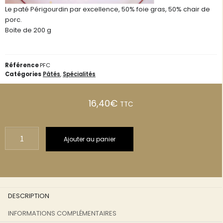
Le paté Périgourdin par excellence, 50% foie gras, 50% chair de
porc.
Boïte de 200 g
Référence
PFC
Catégories
Pâtés
,
Spécialités
16,40
€
TTC
Ajouter au panier
DESCRIPTION
INFORMATIONS COMPLÉMENTAIRES