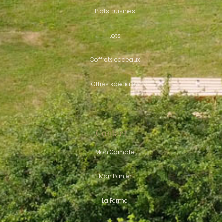
Plats cuisinés
Lots
Coffrets cadeaux
Offres spéciales
Contact
Mon Compte
Mon Panier
La Ferme