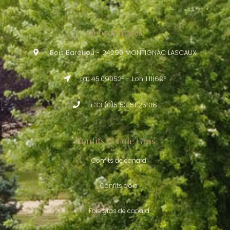
Coordonnées
Bois Bareirou - 24290 MONTIGNAC LASCAUX
Lat 45.09052° - Lon 1.11169°
+33 (0)5 53 51 25 06
Confits & Foie Gras
Confits de canard
Confits d'oie
Foie gras de canard