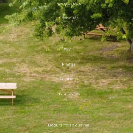
Foie gras d'oie
Spécialités
Gourmandises
Pâtés
Rillettes
Salaisons
Fruits fourrés
Cuisine & Cadeaux
Produits frais à cuisiner