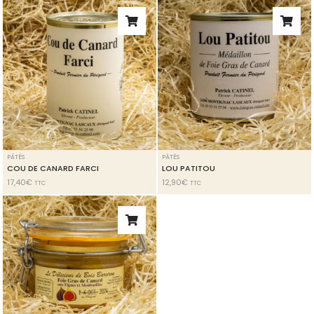
PÂTÉS
PÂTÉS
COU DE CANARD FARCI
LOU PATITOU
17,40
€
12,90
€
TTC
TTC